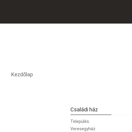
vékenység
Családi házak
Tervek, pályázatok
Publikációk
Kezdőlap
Családi ház
Település:
Veresegyház