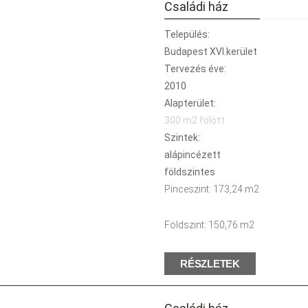
Családi ház
Település:
Budapest XVI.kerület
Tervezés éve:
2010
Alapterület:
300 m2 fölött
Szintek:
alápincézett
földszintes
Pinceszint: 173,24 m2
Földszint: 150,76 m2
RÉSZLETEK