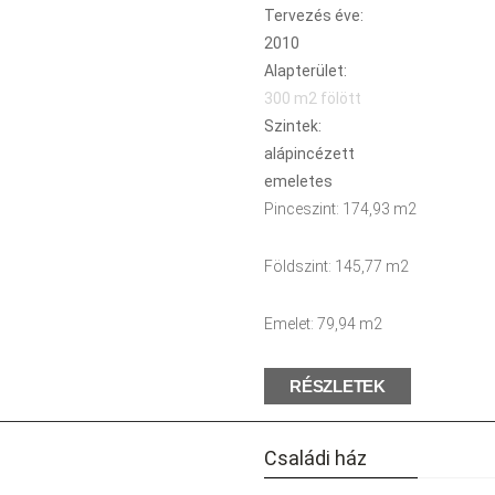
Tervezés éve:
2010
Alapterület:
300 m2 fölött
Szintek:
alápincézett
emeletes
Pinceszint: 174,93 m2
Földszint: 145,77 m2
Emelet: 79,94 m2
RÉSZLETEK
Családi ház