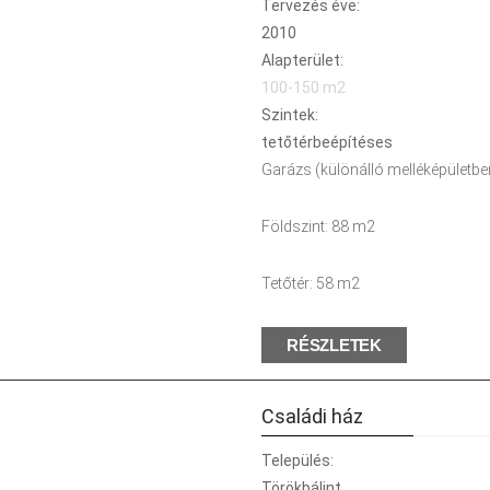
Tervezés éve:
2010
Alapterület:
100-150 m2
Szintek:
tetőtérbeépítéses
Garázs (különálló melléképületbe
Földszint: 88 m2
Tetőtér: 58 m2
RÉSZLETEK
Családi ház
Település:
Törökbálint