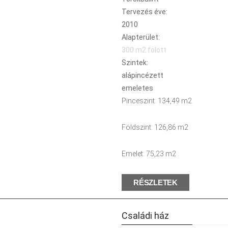
Tervezés éve:
2010
Alapterület:
300 m2 fölött
Szintek:
alápincézett
emeletes
Pinceszint: 134,49 m2
Földszint: 126,86 m2
Emelet: 75,23 m2
RÉSZLETEK
Családi ház