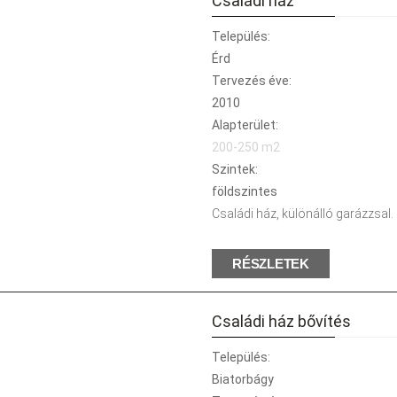
Családi ház
Település:
Érd
Tervezés éve:
2010
Alapterület:
200-250 m2
Szintek:
földszintes
Családi ház, különálló garázzsal.
RÉSZLETEK
Családi ház bővítés
Település:
Biatorbágy