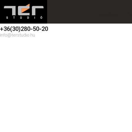
Kezdőlap
Te
+36(30)280-50-20
info@terstudio.hu
2010
You are here