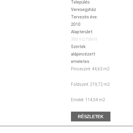
Település:
Veresegyház
Tervezés éve:
2010
Alapterület:
300 m2 fölött
Szintek:
alápincézett
emeletes
Pinceszint: 44,63 m2
Földszint: 219,72 m2
Emelet: 114,54 m2
RÉSZLETEK