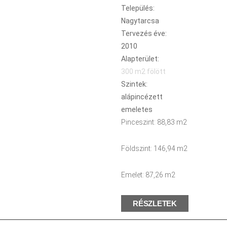
Település:
Nagytarcsa
Tervezés éve:
2010
Alapterület:
300 m2 fölött
Szintek:
alápincézett
emeletes
Pinceszint: 88,83 m2
Földszint: 146,94 m2
Emelet: 87,26 m2
RÉSZLETEK