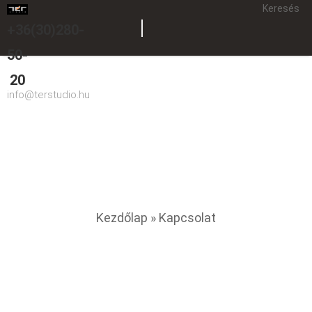
Keresés
+36(30)280-
50-
20
info@terstudio.hu
Kapcsolat
You are here
Kezdőlap
» Kapcsolat