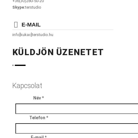
+36(30)280-50-20
Skype:
terstudio
E-MAIL
info[kukac]terstudio.hu
KÜLDJÖN ÜZENETET
Kapcsolat
Név
*
Telefon
*
E-mail
*