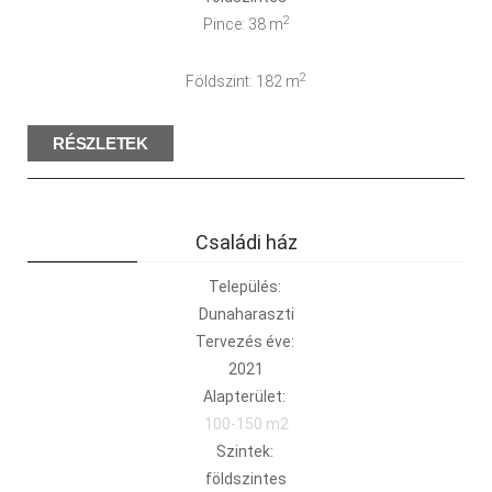
2
Pince: 38 m
2
Földszint: 182 m
RÉSZLETEK
Családi ház
Település:
Dunaharaszti
Tervezés éve:
2021
Alapterület:
100-150 m2
Szintek:
földszintes