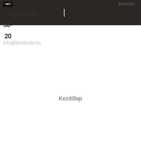
Keresés
+36(30)280-
50-
20
info@terstudio.hu
földszintes
You are here
Kezdőlap