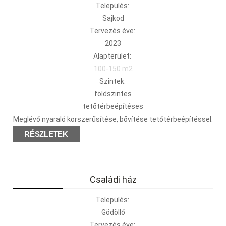
Település:
Sajkod
Tervezés éve:
2023
Alapterület:
100-150 m2
Szintek:
földszintes
tetőtérbeépítéses
Meglévő nyaraló korszerűsítése, bővítése tetőtérbeépítéssel.
RÉSZLETEK
Családi ház
Település:
Gödöllő
Tervezés éve: