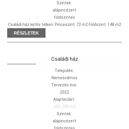
Szintek:
alápincézett
földszintes
Családi ház lejtős telken. Pinceszint: 72 m2 Földszint: 148 m2
RÉSZLETEK
Családi ház
Település:
Nemesvámos
Tervezés éve:
2022
Alapterület:
200-250 m2
Szintek:
alápincézett
földszintes