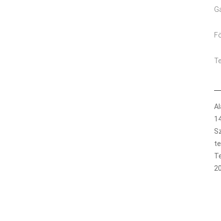
Ga
Fö
Te
Al
1
Sz
t
T
2