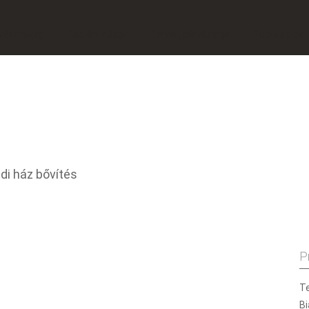
vékenység
Családi házak
Tervek, pályázatok
Publikációk
di ház bővítés
P
Te
Bi