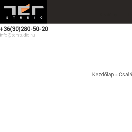
Kezdőlap
Te
+36(30)280-50-20
info@terstudio.hu
Családi ház bővítés
You are here
Kezdőlap
» Csalá