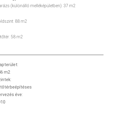
rázs (különálló melléképületben): 37 m2
ldszint: 88 m2
tőtér: 58 m2
apterület:
46 m2
intek:
etőtérbeépítéses
ervezés éve:
010