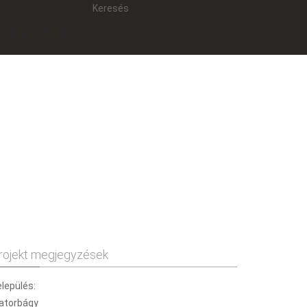
Keresés
Kapcsolat
rojekt megjegyzések
lepülés:
atorbágy