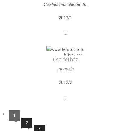
Családi ház ötlettár 46.
2013/1
Teljes cikk »
Családi ház
magazin
2012/2
1
Pages
2
3