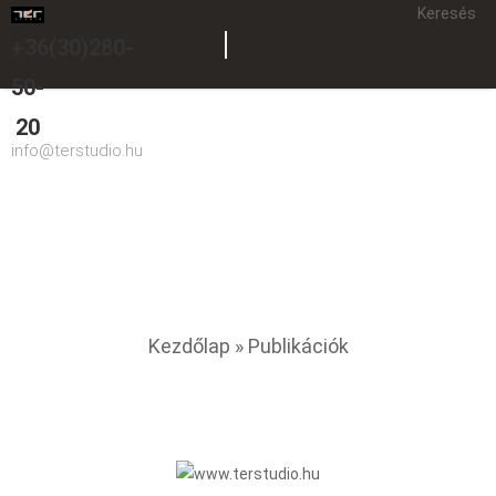
Keresés
+36(30)280-
50-
20
info@terstudio.hu
Publikációk
You are here
Kezdőlap
» Publikációk