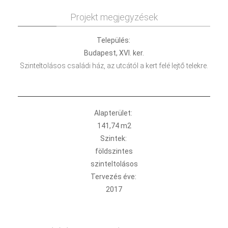
Projekt megjegyzések
Település:
Budapest, XVI. ker.
Szinteltolásos családi ház, az utcától a kert felé lejtő telekre.
Alapterület:
141,74 m2
Szintek:
földszintes
szinteltolásos
Tervezés éve:
2017