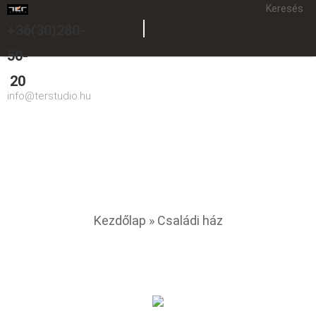
Keresés
+36(30)280-
50-
20
info@terstudio.hu
Családi ház
You are here
Kezdőlap
» Családi ház