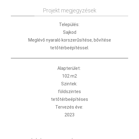
Projekt megjegyzések
Település:
Sajkod
Meglévő nyaraló korszerűsítése, bővítése
tetőtérbeépítéssel.
Alapterület:
102 m2
Szintek:
földszintes
tetőtérbeépítéses
Tervezés éve:
2023