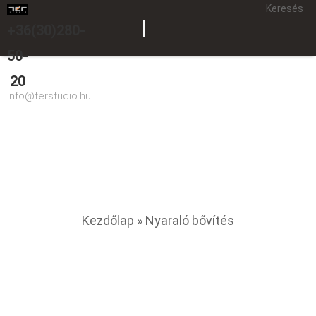
Keresés
+36(30)280-
50-
20
info@terstudio.hu
Nyaraló bővítés
You are here
Kezdőlap
» Nyaraló bővítés