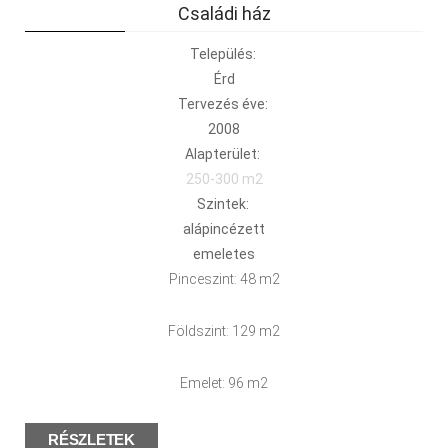
Családi ház
Település:
Érd
Tervezés éve:
2008
Alapterület:
250-300 m2
Szintek:
alápincézett
emeletes
Pinceszint: 48 m2
Földszint: 129 m2
Emelet: 96 m2
RÉSZLETEK