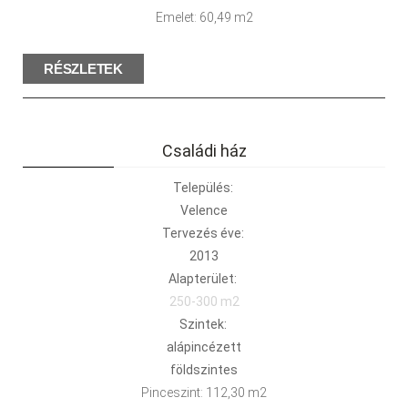
Emelet: 60,49 m2
RÉSZLETEK
Családi ház
Település:
Velence
Tervezés éve:
2013
Alapterület:
250-300 m2
Szintek:
alápincézett
földszintes
Pinceszint: 112,30 m2