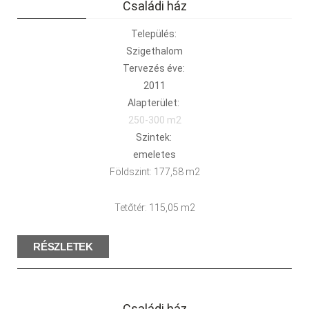
Családi ház
Település:
Szigethalom
Tervezés éve:
2011
Alapterület:
250-300 m2
Szintek:
emeletes
Földszint: 177,58 m2
Tetőtér: 115,05 m2
RÉSZLETEK
Családi ház