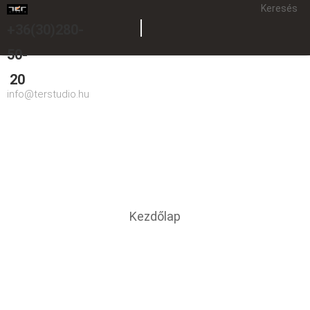
Keresés
+36(30)280-
50-
20
info@terstudio.hu
250-300 m2
You are here
Kezdőlap