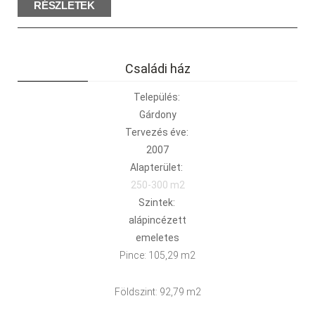
RÉSZLETEK
Családi ház
Település:
Gárdony
Tervezés éve:
2007
Alapterület:
250-300 m2
Szintek:
alápincézett
emeletes
Pince: 105,29 m2
Földszint: 92,79 m2