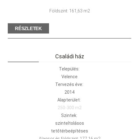
Földszint: 161,63 m2
RÉSZLETEK
Családi ház
Település:
Velence
Tervezés éve:
2014
Alapterület:
250-300 m2
Szintek:
szinteltolásos
tetőtérbeépítéses
Alagsor és földszint: 177,16 m2