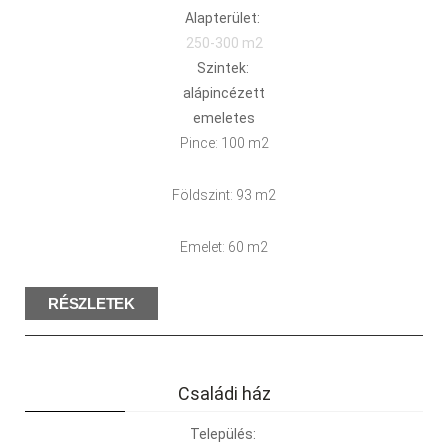
Alapterület:
250-300 m2
Szintek:
alápincézett
emeletes
Pince: 100 m2
Földszint: 93 m2
Emelet: 60 m2
RÉSZLETEK
Családi ház
Település: