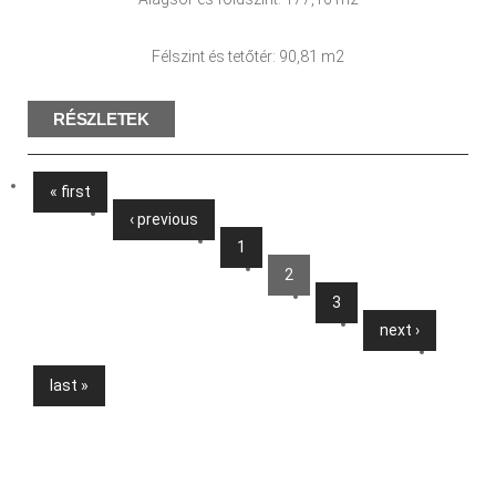
Félszint és tetőtér: 90,81 m2
RÉSZLETEK
« first
Pages
‹ previous
1
2
3
next ›
last »