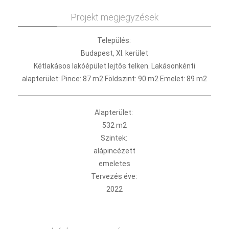
Projekt megjegyzések
Település:
Budapest, XI. kerület
Kétlakásos lakóépület lejtős telken. Lakásonkénti
alapterület: Pince: 87 m2 Földszint: 90 m2 Emelet: 89 m2
Alapterület:
532 m2
Szintek:
alápincézett
emeletes
Tervezés éve:
2022