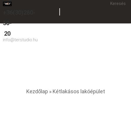
Keresés
+36(30)280-
50-
20
info@terstudio.hu
Kétlakásos lakóépület
You are here
Kezdőlap
» Kétlakásos lakóépület