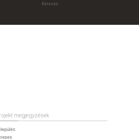
Keresés
Kapcsolat
rojekt megjegyzések
lepülés:
erepes