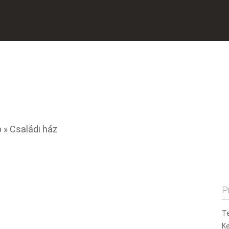
vékenység
Családi házak
Tervek, pályázatok
Publikációk
p
» Családi ház
P
Te
K