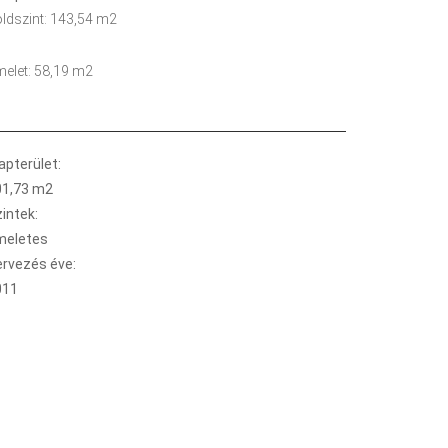
ldszint: 143,54 m2
elet: 58,19 m2
apterület:
01,73 m2
intek:
meletes
ervezés éve:
011