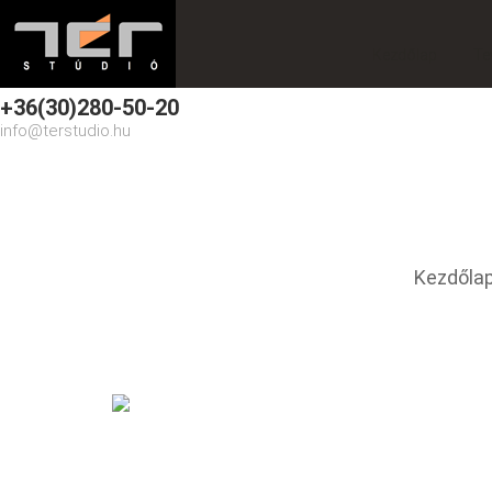
Kezdőlap
Te
+36(30)280-50-20
info@terstudio.hu
Családi ház
You are here
Kezdőla