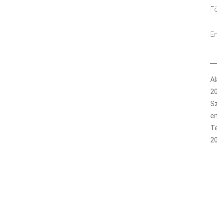
Fö
Em
Al
2
Sz
e
T
2