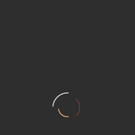
Projekt megjegyzések
Település:
Sopron
Pinceszint: 76,71 m2
Földszint: 96,24 m2
Emelet: 52,11 m2
Alapterület:
225,06 m2
Szintek:
alápincézett
emeletes