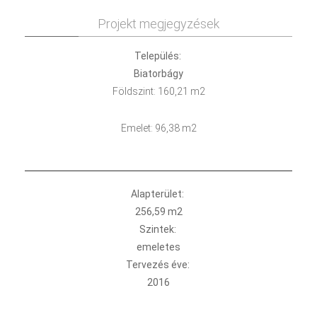
Projekt megjegyzések
Település:
Biatorbágy
Földszint: 160,21 m2
Emelet: 96,38 m2
Alapterület:
256,59 m2
Szintek:
emeletes
Tervezés éve:
2016