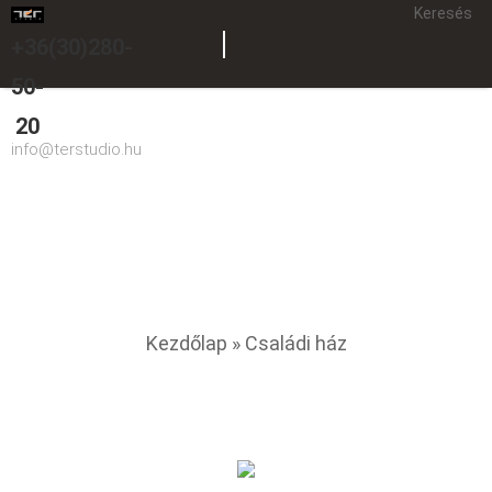
Keresés
+36(30)280-
50-
20
info@terstudio.hu
Családi ház
You are here
Kezdőlap
» Családi ház