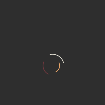
Projekt megjegyzések
Település:
Seregélyes
Kétszintes családi ház, új parcellázású lakóterületen.
2
Földszint: 142 m
2
Emelet: 72 m
Alapterület:
214 m2
Szintek:
emeletes
Tervezés éve: