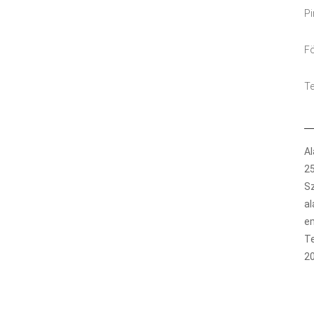
Pi
Fö
Te
Al
2
Sz
al
e
T
2