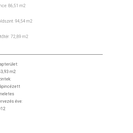
nce: 86,51 m2
ldszint: 94,54 m2
tőtér: 72,89 m2
apterület:
53,93 m2
intek:
ápincézett
meletes
ervezés éve:
012