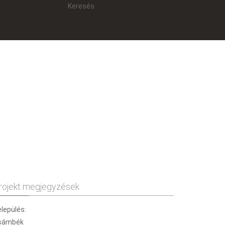
Keresés
Kapcsolat
rojekt megjegyzések
lepülés:
sámbék