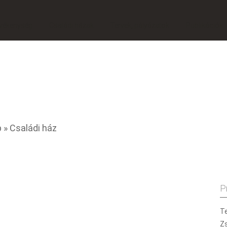
vékenység
Családi házak
Tervek, pályázatok
Publikációk
p
» Családi ház
P
Te
Z